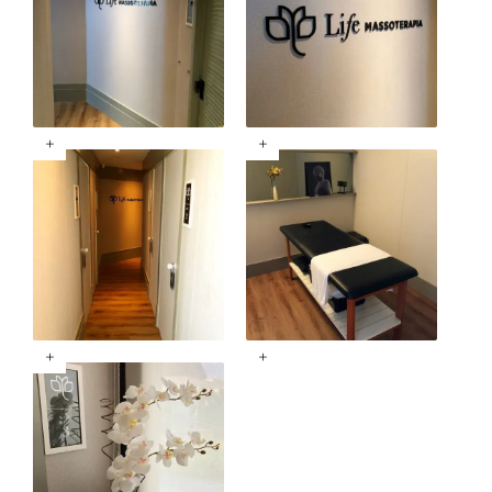
+
+
+
+