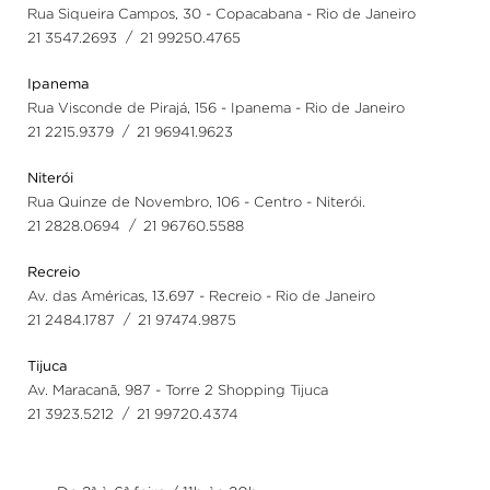
Rua Siqueira Campos, 30 - Copacabana - Rio de Janeiro
/
21 3547.2693
21 99250.4765
Ipanema
Rua Visconde de Pirajá, 156 - Ipanema - Rio de Janeiro
/
21 2215.9379
21 96941.9623
Niterói
Rua Quinze de Novembro, 106 - Centro - Niterói.
/
21 2828.0694
21 96760.5588
Recreio
Av. das Américas, 13.697 - Recreio - Rio de Janeiro
/
21 2484.1787
21 97474.9875
Tijuca
Av. Maracanã, 987 - Torre 2 Shopping Tijuca
/
21 3923.5212
21 99720.4374