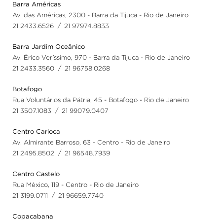
Barra Américas
Av. das Américas, 2300 - Barra da Tijuca - Rio de Janeiro
/
21 2433.6526
21 97974.8833
Barra Jardim Oceânico
Av. Érico Veríssimo, 970 - Barra da Tijuca - Rio de Janeiro
/
21 2433.3560
21 96758.0268
Botafogo
Rua Voluntários da Pátria, 45 - Botafogo - Rio de Janeiro
/
21 3507.1083
21 99079.0407
Centro Carioca
Av. Almirante Barroso, 63 - Centro - Rio de Janeiro
/
21 2495.8502
21 96548.7939
Centro Castelo
Rua México, 119 - Centro - Rio de Janeiro
/
21 3199.0711
21 96659.7740
Copacabana