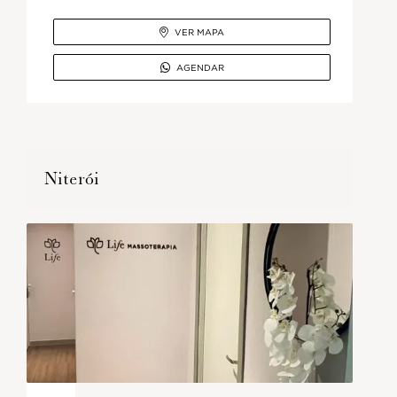

VER MAPA

AGENDAR
Niterói