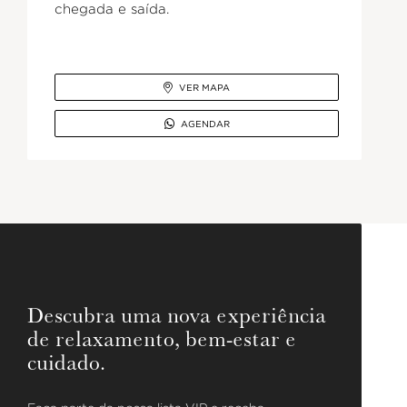
chegada e saída.

VER MAPA

AGENDAR
Descubra uma nova experiência
de relaxamento, bem-estar e
cuidado.