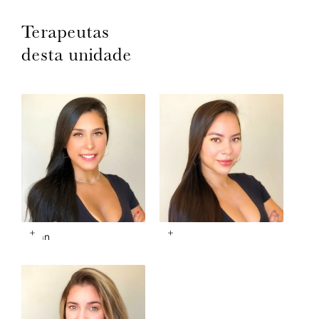
Terapeutas
desta unidade
+
+
Vivian
May