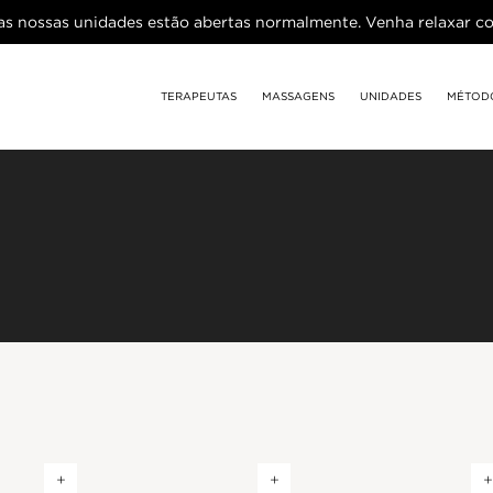
as nossas unidades estão abertas normalmente. Venha relaxar c
TERAPEUTAS
MASSAGENS
UNIDADES
MÉTOD
+
+
+