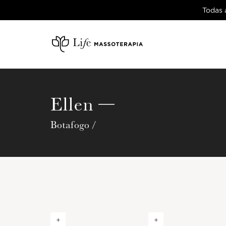
Todas 
—
Ellen
Botafogo
/
+
+