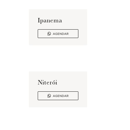
Ipanema

AGENDAR
Niterói

AGENDAR