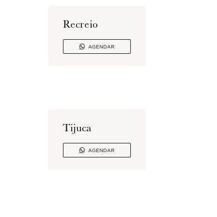
Recreio

AGENDAR
Tijuca

AGENDAR