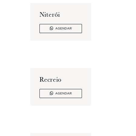
Niterói

AGENDAR
Recreio

AGENDAR