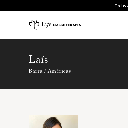
Todas 
—
Laís
Barra
/
Américas