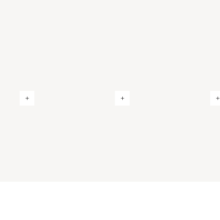
+
+
+