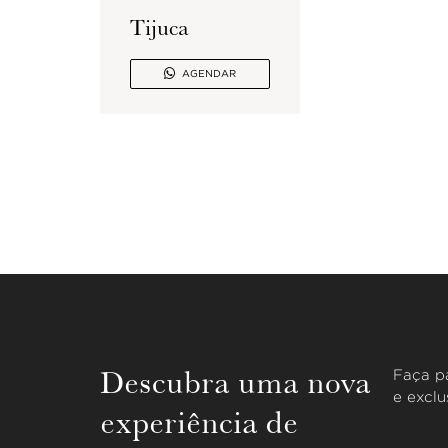
Tijuca

AGENDAR
Descubra uma nova
Faça pa
e exclu
experiência de