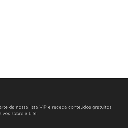
rte da nossa lista VIP e receba conteúdos gratuitos
sivos sobre a Life.