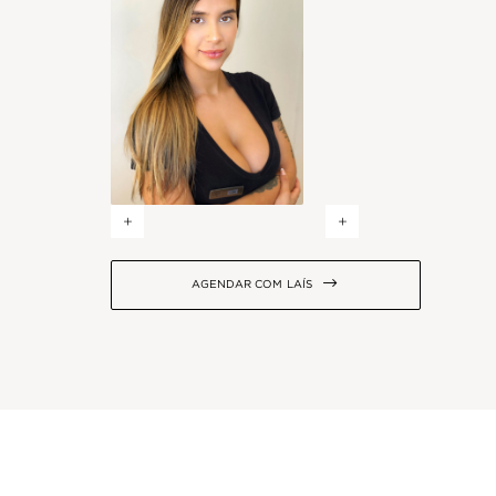
+
+

AGENDAR COM
LAÍS