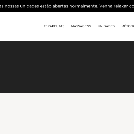
as nossas unidades estão abertas normalmente. Venha relaxar c
TERAPEUTAS
MASSAGENS
UNIDADES
MÉTOD