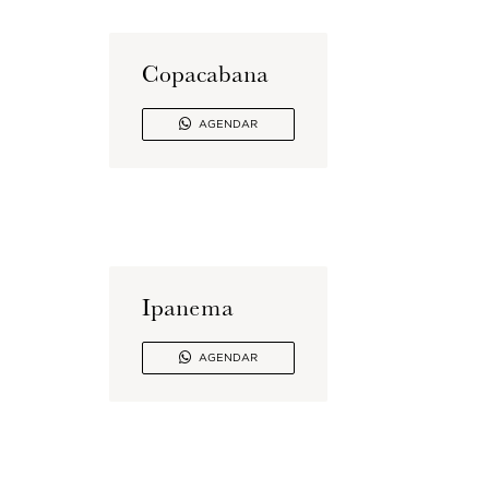
Copacabana

AGENDAR
Ipanema

AGENDAR